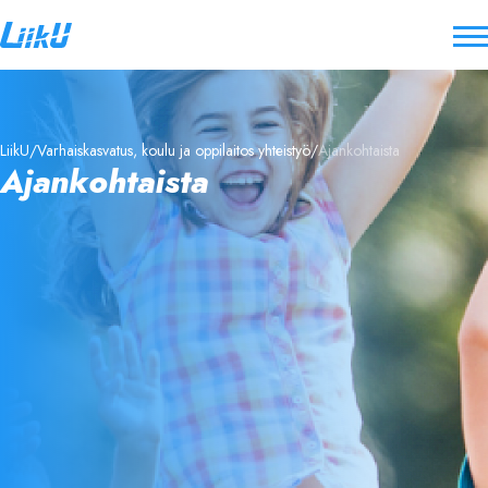
LiikU
Varhaiskasvatus, koulu ja oppilaitos yhteistyö
Ajankohtaista
Ajankohtaista
3.8.2026
MERA RÖRELSE 2026
29.5.2026
LISÄÄ LIIKETTÄ 2026 - Ilmoittautuminen avattu!
19.5.2026
Liikunnan aluejärjestöt panostivat Lisää liikettä -
hankkeessa uudenlaisiin työkaluihin: Vinkkipankki ja