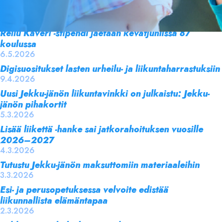
videocastit juurruttavat liikkumista kouluissa
8.5.2026
Reilu Kaveri -stipendi jaetaan kevätjuhlissa 87
koulussa
6.5.2026
Digisuositukset lasten urheilu- ja liikuntaharrastuksiin
9.4.2026
Uusi Jekku-jänön liikuntavinkki on julkaistu: Jekku-
jänön pihakortit
5.3.2026
Lisää liikettä -hanke sai jatkorahoituksen vuosille
2026–2027
4.3.2026
Tutustu Jekku-jänön maksuttomiin materiaaleihin
3.3.2026
Esi- ja perusopetuksessa velvoite edistää
liikunnallista elämäntapaa
2.3.2026